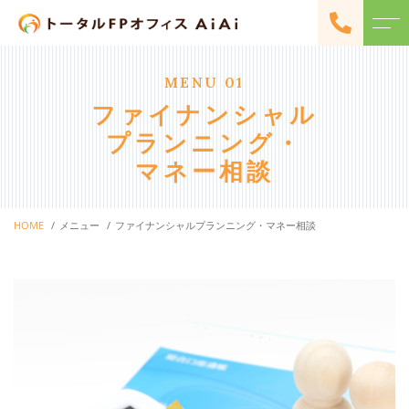
トップページ
代表紹介
MENU 01
ファイナンシャル
当社について
お客様の声
プランニング・
マネー相談
メニュー
アクセス
ファイナンシャル
HOME
メニュー
ファイナンシャルプランニング・マネー相談
よくある質問
プランニング・
マネー相談
ニュース
各種セミナー・
イベント開催
コンテンツ
キャンペーン